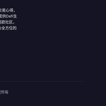
交易心得，
Defi生
易欧社区，
与全方位的
权所有