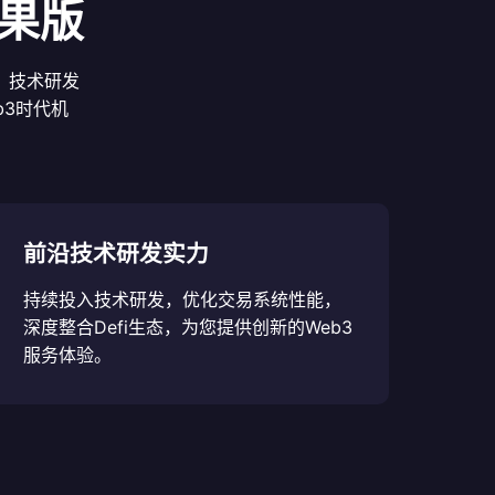
果版
、技术研发
3时代机
前沿技术研发实力
持续投入技术研发，优化交易系统性能，
深度整合Defi生态，为您提供创新的Web3
服务体验。