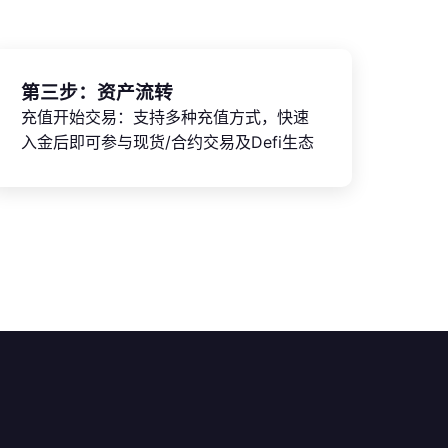
第三步：资产流转
充值开始交易：支持多种充值方式，快速
入金后即可参与现货/合约交易及Defi生态