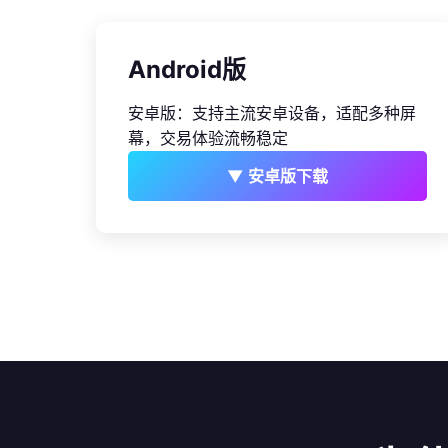
Android版
安卓版：支持主流安卓设备，适配多种屏
幕，交易体验流畅稳定
▼ 安卓版下载