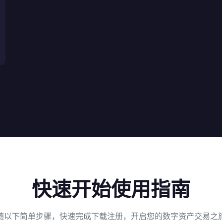
快速开始使用指南
随以下简单步骤，快速完成下载注册，开启您的数字资产交易之